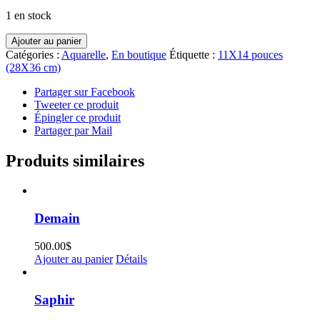
1 en stock
quantité
Ajouter au panier
de
Catégories :
Aquarelle
,
En boutique
Étiquette :
11X14 pouces
Prismaboats
(28X36 cm)
Partager sur Facebook
Tweeter ce produit
Épingler ce produit
Partager par Mail
Produits similaires
Demain
500.00
$
Ajouter au panier
Détails
Saphir