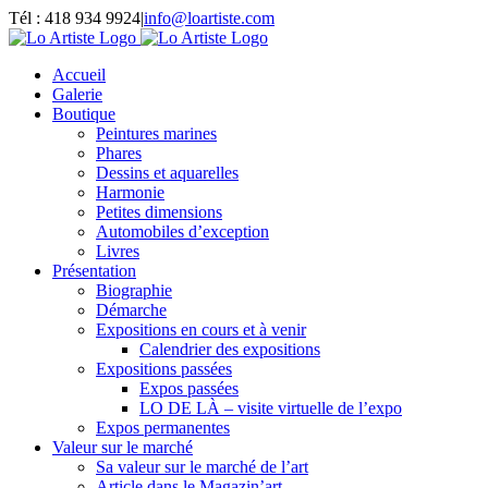
Passer
Tél : 418 934 9924
|
info@loartiste.com
au
Facebook
Instagram
Email
Pinterest
YouTube
contenu
Accueil
Galerie
Boutique
Peintures marines
Phares
Dessins et aquarelles
Harmonie
Petites dimensions
Automobiles d’exception
Livres
Présentation
Biographie
Démarche
Expositions en cours et à venir
Calendrier des expositions
Expositions passées
Expos passées
LO DE LÀ – visite virtuelle de l’expo
Expos permanentes
Valeur sur le marché
Sa valeur sur le marché de l’art
Article dans le Magazin’art