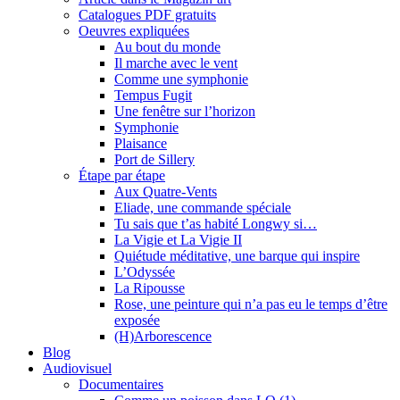
Catalogues PDF gratuits
Oeuvres expliquées
Au bout du monde
Il marche avec le vent
Comme une symphonie
Tempus Fugit
Une fenêtre sur l’horizon
Symphonie
Plaisance
Port de Sillery
Étape par étape
Aux Quatre-Vents
Eliade, une commande spéciale
Tu sais que t’as habité Longwy si…
La Vigie et La Vigie II
Quiétude méditative, une barque qui inspire
L’Odyssée
La Ripousse
Rose, une peinture qui n’a pas eu le temps d’être
exposée
(H)Arborescence
Blog
Audiovisuel
Documentaires