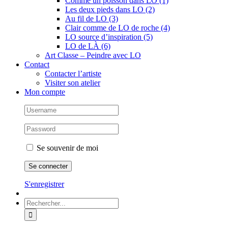
Comme un poisson dans LO (1)
Les deux pieds dans LO (2)
Au fil de LO (3)
Clair comme de LO de roche (4)
LO source d’inspiration (5)
LO de LÀ (6)
Art Classe – Peindre avec LO
Contact
Contacter l’artiste
Visiter son atelier
Mon compte
Se souvenir de moi
S'enregistrer
Rechercher: