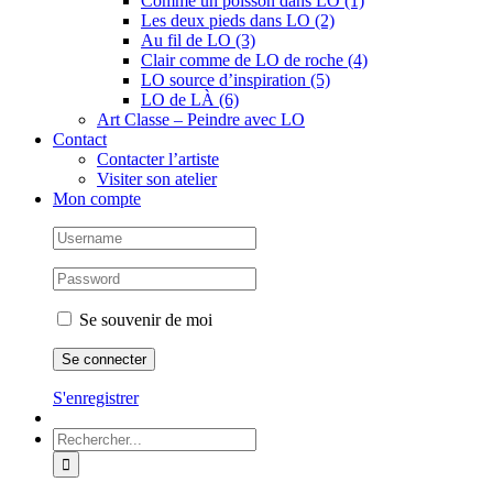
Comme un poisson dans LO (1)
Les deux pieds dans LO (2)
Au fil de LO (3)
Clair comme de LO de roche (4)
LO source d’inspiration (5)
LO de LÀ (6)
Art Classe – Peindre avec LO
Contact
Contacter l’artiste
Visiter son atelier
Mon compte
Se souvenir de moi
S'enregistrer
Rechercher: