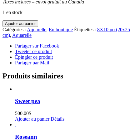
Taxes incluses – envoi gratuit au Canada
1 en stock
quantité
Ajouter au panier
de
Catégories :
Aquarelle
,
En boutique
Étiquettes :
8X10 po (20x25
Réflexions
cm)
,
Aquarelle
urbaines
13
Partager sur Facebook
Tweeter ce produit
Épingler ce produit
Partager par Mail
Produits similaires
Sweet pea
500.00
$
Ajouter au panier
Détails
Roseann