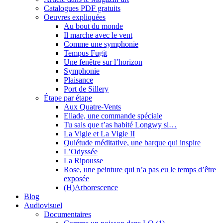
Catalogues PDF gratuits
Oeuvres expliquées
Au bout du monde
Il marche avec le vent
Comme une symphonie
Tempus Fugit
Une fenêtre sur l’horizon
Symphonie
Plaisance
Port de Sillery
Étape par étape
Aux Quatre-Vents
Eliade, une commande spéciale
Tu sais que t’as habité Longwy si…
La Vigie et La Vigie II
Quiétude méditative, une barque qui inspire
L’Odyssée
La Ripousse
Rose, une peinture qui n’a pas eu le temps d’être
exposée
(H)Arborescence
Blog
Audiovisuel
Documentaires