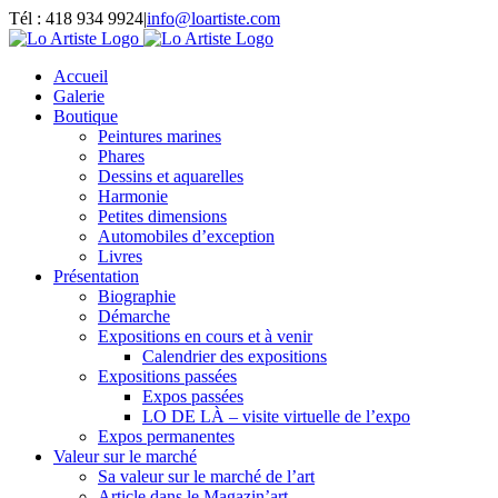
Passer
Tél : 418 934 9924
|
info@loartiste.com
au
Facebook
Instagram
Email
Pinterest
YouTube
contenu
Accueil
Galerie
Boutique
Peintures marines
Phares
Dessins et aquarelles
Harmonie
Petites dimensions
Automobiles d’exception
Livres
Présentation
Biographie
Démarche
Expositions en cours et à venir
Calendrier des expositions
Expositions passées
Expos passées
LO DE LÀ – visite virtuelle de l’expo
Expos permanentes
Valeur sur le marché
Sa valeur sur le marché de l’art
Article dans le Magazin’art