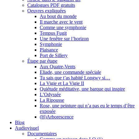
Catalogues PDF gratuits
Oeuvres expliquées
Au bout du monde
Il marche avec le vent
Comme une symphonie
Tempus Fugit
Une fenêtre sur l’horizon
Symphonie
Plaisance
Port de Sillery
Étape par étape
Aux Quatre-Vents
Eliade, une commande spéciale
Tu sais que t’as habité Longwy si…
La Vigie et La Vigie II
Quiétude méditative, une barque qui inspire
L’Odyssée
La Ripousse
Rose, une peinture qui n’a pas eu le temps d’être
exposée
(H)Arborescence
Blog
Audiovisuel
Documentaires