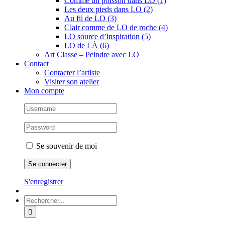
Comme un poisson dans LO (1)
Les deux pieds dans LO (2)
Au fil de LO (3)
Clair comme de LO de roche (4)
LO source d’inspiration (5)
LO de LÀ (6)
Art Classe – Peindre avec LO
Contact
Contacter l’artiste
Visiter son atelier
Mon compte
Se souvenir de moi
S'enregistrer
Rechercher: