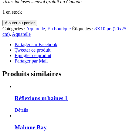
Taxes incluses – envoi gratuit au Canada
1 en stock
quantité
Ajouter au panier
de
Catégories :
Aquarelle
,
En boutique
Étiquettes :
8X10 po (20x25
Réflexions
cm)
,
Aquarelle
urbaines
12
Partager sur Facebook
Tweeter ce produit
Épingler ce produit
Partager par Mail
Produits similaires
Réflexions urbaines 1
Détails
Mahone Bay