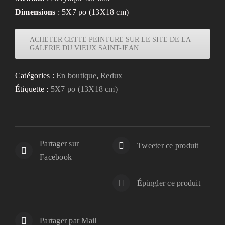
Dimensions
: 5X7 po (13X18 cm)
ACHETER CETTE PEINTURE SUR LE SITE DE LA
GALERIE DU VIEUX SAINT-JEAN
Catégories :
En boutique
,
Redux
Étiquette :
5X7 po (13X18 cm)
Partager sur
Tweeter ce produit
Facebook
Épingler ce produit
Partager par Mail