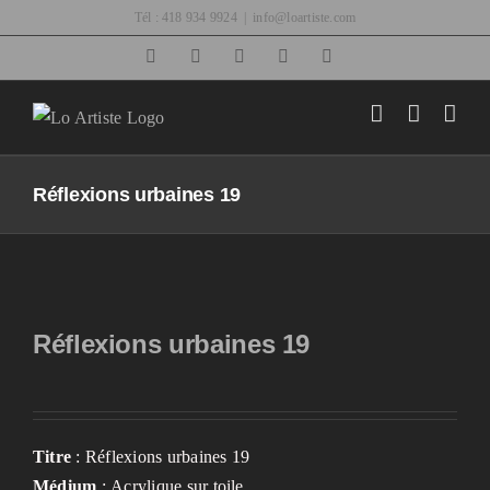
Passer
Tél : 418 934 9924
|
info@loartiste.com
au
Facebook
Instagram
Email
Pinterest
YouTube
contenu
Réflexions urbaines 19
Réflexions urbaines 19
Titre
: Réflexions urbaines 19
Médium
: Acrylique sur toile