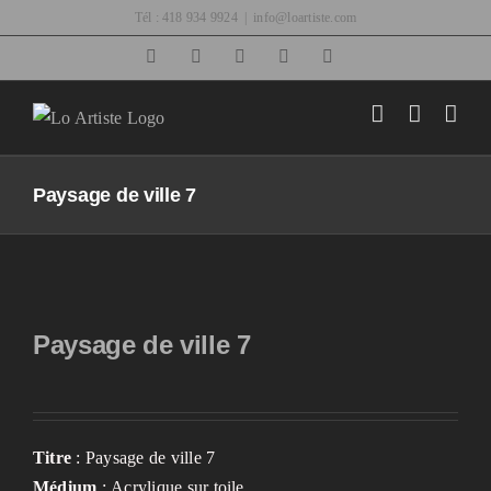
Passer
Tél : 418 934 9924
|
info@loartiste.com
au
Facebook
Instagram
Email
Pinterest
YouTube
contenu
Paysage de ville 7
Paysage de ville 7
Titre
: Paysage de ville 7
Médium
: Acrylique sur toile