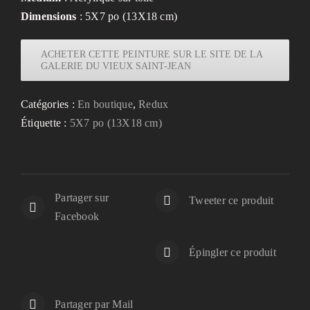
Dimensions
: 5X7 po (13X18 cm)
ACHETER CETTE PEINTURE SUR LE SITE DE LA
GALERIE DU VIEUX SAINT-JEAN
Catégories :
En boutique
,
Redux
Étiquette :
5X7 po (13X18 cm)
Partager sur
Tweeter ce produit
Facebook
Épingler ce produit
Partager par Mail