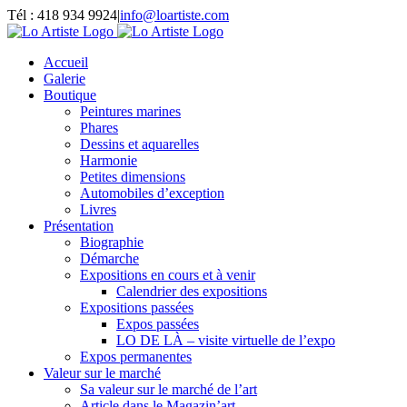
Passer
Tél : 418 934 9924
|
info@loartiste.com
au
Facebook
Instagram
Email
Pinterest
YouTube
contenu
Accueil
Galerie
Boutique
Peintures marines
Phares
Dessins et aquarelles
Harmonie
Petites dimensions
Automobiles d’exception
Livres
Présentation
Biographie
Démarche
Expositions en cours et à venir
Calendrier des expositions
Expositions passées
Expos passées
LO DE LÀ – visite virtuelle de l’expo
Expos permanentes
Valeur sur le marché
Sa valeur sur le marché de l’art
Article dans le Magazin’art