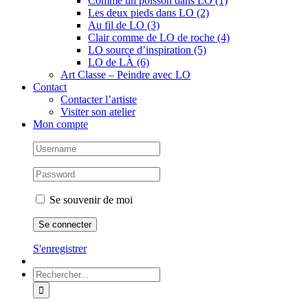
Comme un poisson dans LO (1)
Les deux pieds dans LO (2)
Au fil de LO (3)
Clair comme de LO de roche (4)
LO source d’inspiration (5)
LO de LÀ (6)
Art Classe – Peindre avec LO
Contact
Contacter l’artiste
Visiter son atelier
Mon compte
Se souvenir de moi
S'enregistrer
Rechercher: