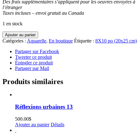
Des frais supplémentaires s’appliquent pour les oeuvres envoyées à
l’étranger
Taxes incluses – envoi gratuit au Canada
1 en stock
quantité
Ajouter au panier
de
Catégories :
Aquarelle
,
En boutique
Étiquette :
8X10 po (20x25 cm)
Roseann
Partager sur Facebook
Tweeter ce produit
Épingler ce produit
Partager par Mail
Produits similaires
Réflexions urbaines 13
500.00
$
Ajouter au panier
Détails