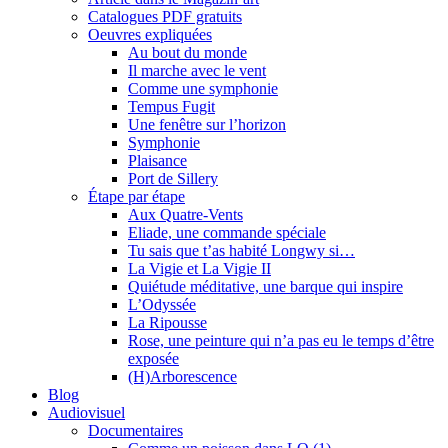
Catalogues PDF gratuits
Oeuvres expliquées
Au bout du monde
Il marche avec le vent
Comme une symphonie
Tempus Fugit
Une fenêtre sur l’horizon
Symphonie
Plaisance
Port de Sillery
Étape par étape
Aux Quatre-Vents
Eliade, une commande spéciale
Tu sais que t’as habité Longwy si…
La Vigie et La Vigie II
Quiétude méditative, une barque qui inspire
L’Odyssée
La Ripousse
Rose, une peinture qui n’a pas eu le temps d’être
exposée
(H)Arborescence
Blog
Audiovisuel
Documentaires