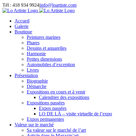
Passer
Tél : 418 934 9924
|
info@loartiste.com
au
Facebook
Instagram
Email
Pinterest
YouTube
contenu
Accueil
Galerie
Boutique
Peintures marines
Phares
Dessins et aquarelles
Harmonie
Petites dimensions
Automobiles d’exception
Livres
Présentation
Biographie
Démarche
Expositions en cours et à venir
Calendrier des expositions
Expositions passées
Expos passées
LO DE LÀ – visite virtuelle de l’expo
Expos permanentes
Valeur sur le marché
Sa valeur sur le marché de l’art
Article dans le Magazin’art