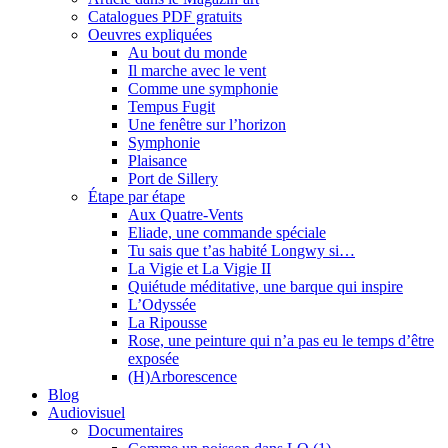
Catalogues PDF gratuits
Oeuvres expliquées
Au bout du monde
Il marche avec le vent
Comme une symphonie
Tempus Fugit
Une fenêtre sur l’horizon
Symphonie
Plaisance
Port de Sillery
Étape par étape
Aux Quatre-Vents
Eliade, une commande spéciale
Tu sais que t’as habité Longwy si…
La Vigie et La Vigie II
Quiétude méditative, une barque qui inspire
L’Odyssée
La Ripousse
Rose, une peinture qui n’a pas eu le temps d’être
exposée
(H)Arborescence
Blog
Audiovisuel
Documentaires