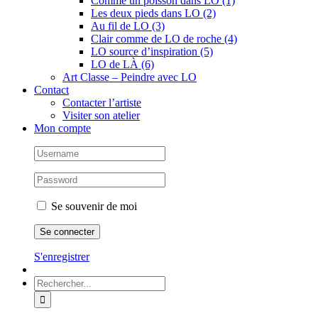
Comme un poisson dans LO (1)
Les deux pieds dans LO (2)
Au fil de LO (3)
Clair comme de LO de roche (4)
LO source d’inspiration (5)
LO de LÀ (6)
Art Classe – Peindre avec LO
Contact
Contacter l’artiste
Visiter son atelier
Mon compte
Se souvenir de moi
S'enregistrer
Rechercher: