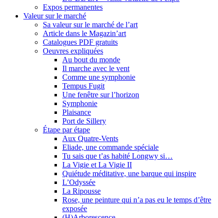
Expos permanentes
Valeur sur le marché
Sa valeur sur le marché de l’art
Article dans le Magazin’art
Catalogues PDF gratuits
Oeuvres expliquées
Au bout du monde
Il marche avec le vent
Comme une symphonie
Tempus Fugit
Une fenêtre sur l’horizon
Symphonie
Plaisance
Port de Sillery
Étape par étape
Aux Quatre-Vents
Eliade, une commande spéciale
Tu sais que t’as habité Longwy si…
La Vigie et La Vigie II
Quiétude méditative, une barque qui inspire
L’Odyssée
La Ripousse
Rose, une peinture qui n’a pas eu le temps d’être
exposée
(H)Arborescence