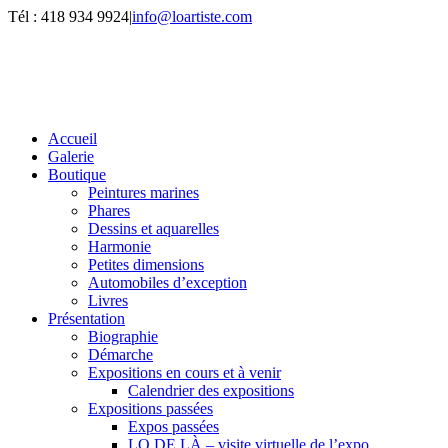
Passer
Tél : 418 934 9924
|
info@loartiste.com
au
Facebook
Instagram
Email
Pinterest
YouTube
contenu
Accueil
Galerie
Boutique
Peintures marines
Phares
Dessins et aquarelles
Harmonie
Petites dimensions
Automobiles d’exception
Livres
Présentation
Biographie
Démarche
Expositions en cours et à venir
Calendrier des expositions
Expositions passées
Expos passées
LO DE LÀ – visite virtuelle de l’expo