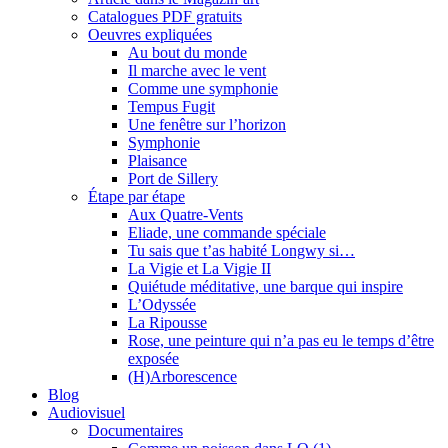
Catalogues PDF gratuits
Oeuvres expliquées
Au bout du monde
Il marche avec le vent
Comme une symphonie
Tempus Fugit
Une fenêtre sur l’horizon
Symphonie
Plaisance
Port de Sillery
Étape par étape
Aux Quatre-Vents
Eliade, une commande spéciale
Tu sais que t’as habité Longwy si…
La Vigie et La Vigie II
Quiétude méditative, une barque qui inspire
L’Odyssée
La Ripousse
Rose, une peinture qui n’a pas eu le temps d’être
exposée
(H)Arborescence
Blog
Audiovisuel
Documentaires