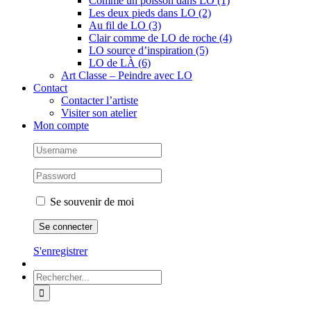
Comme un poisson dans LO (1)
Les deux pieds dans LO (2)
Au fil de LO (3)
Clair comme de LO de roche (4)
LO source d’inspiration (5)
LO de LÀ (6)
Art Classe – Peindre avec LO
Contact
Contacter l’artiste
Visiter son atelier
Mon compte
Se souvenir de moi
S'enregistrer
Rechercher: