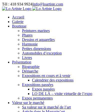
Passer
Tél : 418 934 9924
|
info@loartiste.com
au
Facebook
Instagram
Email
Pinterest
YouTube
contenu
Accueil
Galerie
Boutique
Peintures marines
Phares
Dessins et aquarelles
Harmonie
Petites dimensions
Automobiles d’exception
Livres
Présentation
Biographie
Démarche
Expositions en cours et à venir
Calendrier des expositions
Expositions passées
Expos passées
LO DE LÀ – visite virtuelle de l’expo
Expos permanentes
Valeur sur le marché
Sa valeur sur le marché de l’art
Article dans le Magazin’art