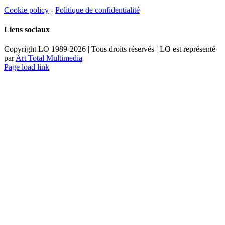
Cookie policy
-
Politique de confidentialité
Liens sociaux
Copyright LO 1989-2026 | Tous droits réservés | LO est représenté
par
Art Total Multimedia
Facebook
Instagram
Email
Pinterest
YouTube
Page load link
Aller
en
haut