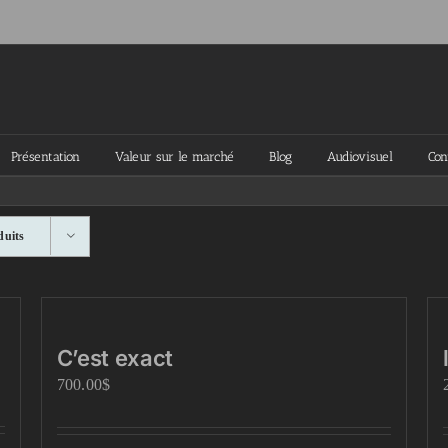
Présentation
Valeur sur le marché
Blog
Audiovisuel
Con
duits
C’est exact
700.00
$