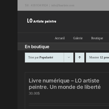
Passer
Tél : 418 934 9924
|
info@loartiste.com
au
contenu
Accueil
Galerie
Boutique
En boutique
Trier par
Popularité
Montrer
12 pro
Livre numérique – LO artiste
peintre. Un monde de liberté
30.00
$