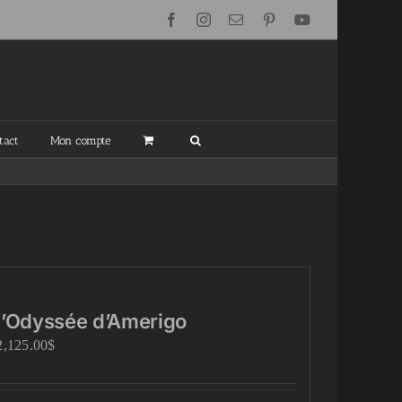
Facebook
Instagram
Email
Pinterest
YouTube
tact
Mon compte
l’Odyssée d’Amerigo
2,125.00
$