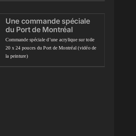
Une commande spéciale
Une commande spéciale
du Port de Montréal
du Port de Montréal
Blog
Peintures terminées récemment
Videos
Commande spéciale d’une acrylique sur toile
20 x 24 pouces du Port de Montréal (vidéo de
la peinture)