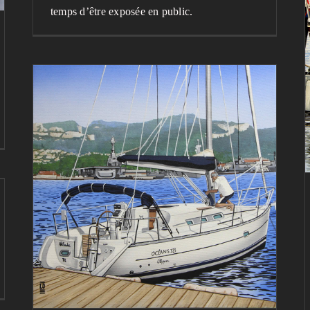
temps d’être exposée en public.
Eliade, une commande
spéciale
Blog
Mes peintures en détail
Peintures terminées
récemment