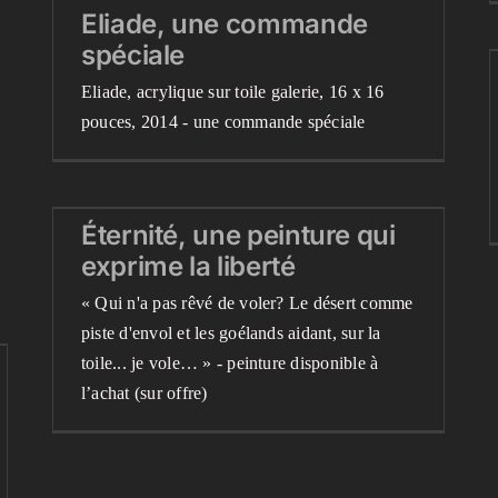
Eliade, une commande
spéciale
Eliade, acrylique sur toile galerie, 16 x 16
pouces, 2014 - une commande spéciale
Éternité, une peinture qui
Éternité, une peinture qui
exprime la liberté
exprime la liberté
Blog
Peintures terminées récemment
Videos
« Qui n'a pas rêvé de voler? Le désert comme
piste d'envol et les goélands aidant, sur la
toile... je vole… » - peinture disponible à
l’achat (sur offre)