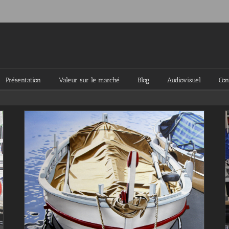
Présentation
Valeur sur le marché
Blog
Audiovisuel
Con
Quiétude méditative, une
barque qui inspire
Blog
Peintures terminées récemment
Videos