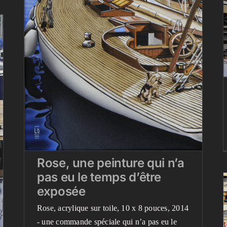
Rose, une peinture qui n’a
pas eu le temps d’être
exposée
Blog
Mes peintures en détail
Peintures terminées
récemment
Rose, une peinture qui n’a
pas eu le temps d’être
exposée
Rose, acrylique sur toile, 10 x 8 pouces, 2014
- une commande spéciale qui n’a pas eu le