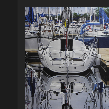
(H)Arborescence
Blog
Mes peintures en détail
Oeuvre expliquée
Peintures
terminées récemment
Videos