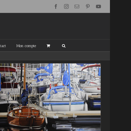
Facebook
Instagram
Email
Pinterest
YouTube
tact
Mon compte
L’Odyssée
Blog
Mes peintures en détail
Peintures terminées
récemment
Videos