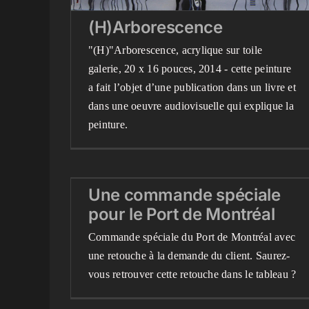
(H)Arborescence
"(H)"Arborescence, acrylique sur toile
galerie, 20 x 16 pouces, 2014 - cette peinture
a fait l’objet d’une publication dans un livre et
dans une oeuvre audiovisuelle qui explique la
peinture.
Une commande spéciale
pour le Port de Montréal
Une commande spéciale
Blog
Mes peintures en détail
Peintures terminées
pour le Port de Montréal
récemment
Videos
Commande spéciale du Port de Montréal avec
une retouche à la demande du client. Saurez-
vous retrouver cette retouche dans le tableau ?