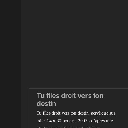
Tu files droit vers ton
Tu files droit vers ton
destin
destin
Blog
Peintures terminées récemment
Videos
Tu files droit vers ton destin, acrylique sur
toile, 24 x 30 pouces, 2007 - d’après une