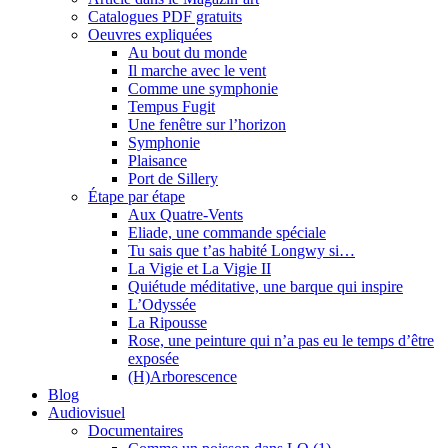
Catalogues PDF gratuits
Oeuvres expliquées
Au bout du monde
Il marche avec le vent
Comme une symphonie
Tempus Fugit
Une fenêtre sur l’horizon
Symphonie
Plaisance
Port de Sillery
Étape par étape
Aux Quatre-Vents
Eliade, une commande spéciale
Tu sais que t’as habité Longwy si…
La Vigie et La Vigie II
Quiétude méditative, une barque qui inspire
L’Odyssée
La Ripousse
Rose, une peinture qui n’a pas eu le temps d’être
exposée
(H)Arborescence
Blog
Audiovisuel
Documentaires