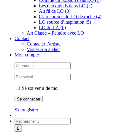
Comme un poisson dans LO (1)
Les deux pieds dans LO (2)
Au fil de LO (3)
Clair comme de LO de roche (4)
LO source d’inspiration (5)
LO de LÀ (6)
Art Classe – Peindre avec LO
Contact
Contacter l’artiste
Visiter son atelier
Mon compte
Se souvenir de moi
S'enregistrer
Rechercher: