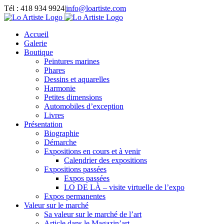
Passer
Tél : 418 934 9924
|
info@loartiste.com
au
Facebook
Instagram
Email
Pinterest
YouTube
contenu
Accueil
Galerie
Boutique
Peintures marines
Phares
Dessins et aquarelles
Harmonie
Petites dimensions
Automobiles d’exception
Livres
Présentation
Biographie
Démarche
Expositions en cours et à venir
Calendrier des expositions
Expositions passées
Expos passées
LO DE LÀ – visite virtuelle de l’expo
Expos permanentes
Valeur sur le marché
Sa valeur sur le marché de l’art
Article dans le Magazin’art