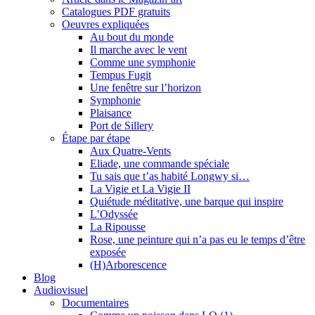
Catalogues PDF gratuits
Oeuvres expliquées
Au bout du monde
Il marche avec le vent
Comme une symphonie
Tempus Fugit
Une fenêtre sur l’horizon
Symphonie
Plaisance
Port de Sillery
Étape par étape
Aux Quatre-Vents
Eliade, une commande spéciale
Tu sais que t’as habité Longwy si…
La Vigie et La Vigie II
Quiétude méditative, une barque qui inspire
L’Odyssée
La Ripousse
Rose, une peinture qui n’a pas eu le temps d’être
exposée
(H)Arborescence
Blog
Audiovisuel
Documentaires