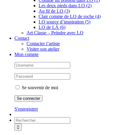
Comme un poisson dans LO (1)
Les deux pieds dans LO (2)
Au fil de LO (3)
Clair comme de LO de roche (4)
LO source d’inspiration (5)
LO de LÀ (6)
Art Classe – Peindre avec LO
Contact
Contacter l’artiste
Visiter son atelier
Mon compte
Se souvenir de moi
S'enregistrer
Rechercher: