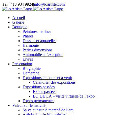
Passer
Tél : 418 934 9924
|
info@loartiste.com
au
Facebook
Instagram
Email
Pinterest
YouTube
contenu
Accueil
Galerie
Boutique
Peintures marines
Phares
Dessins et aquarelles
Harmonie
Petites dimensions
Automobiles d’exception
Livres
Présentation
Biographie
Démarche
Expositions en cours et à venir
Calendrier des expositions
Expositions passées
Expos passées
LO DE LÀ – visite virtuelle de l’expo
Expos permanentes
Valeur sur le marché
Sa valeur sur le marché de l’art
Article dans le Magazin’art