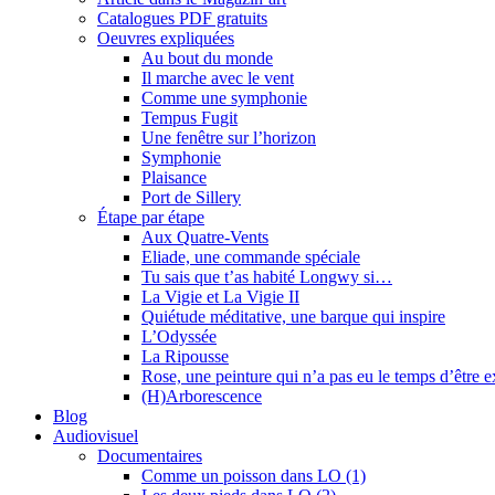
Catalogues PDF gratuits
Oeuvres expliquées
Au bout du monde
Il marche avec le vent
Comme une symphonie
Tempus Fugit
Une fenêtre sur l’horizon
Symphonie
Plaisance
Port de Sillery
Étape par étape
Aux Quatre-Vents
Eliade, une commande spéciale
Tu sais que t’as habité Longwy si…
La Vigie et La Vigie II
Quiétude méditative, une barque qui inspire
L’Odyssée
La Ripousse
Rose, une peinture qui n’a pas eu le temps d’être 
(H)Arborescence
Blog
Audiovisuel
Documentaires
Comme un poisson dans LO (1)