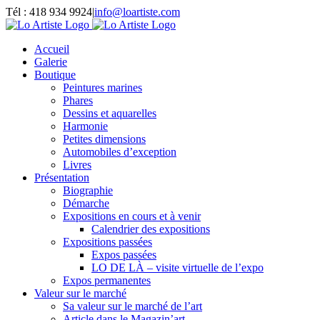
Passer
Tél : 418 934 9924
|
info@loartiste.com
au
Facebook
Instagram
Email
Pinterest
YouTube
contenu
Accueil
Galerie
Boutique
Peintures marines
Phares
Dessins et aquarelles
Harmonie
Petites dimensions
Automobiles d’exception
Livres
Présentation
Biographie
Démarche
Expositions en cours et à venir
Calendrier des expositions
Expositions passées
Expos passées
LO DE LÀ – visite virtuelle de l’expo
Expos permanentes
Valeur sur le marché
Sa valeur sur le marché de l’art
Article dans le Magazin’art