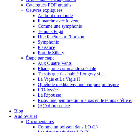
Catalogues PDF gratuits
Oeuvres expliquées
Au bout du monde
Il marche avec le vent
Comme une symphonie
Tempus Fugit
Une fenêtre sur l’horizon
Symphonie
Plaisance
Port de Sillery
Étape par étape
Aux Quatre-Vents
Eliade, une commande spéciale
Tu sais que t’as habité Longwy si…
La Vigie et La Vigie II
Quiétude méditative, une barque qui inspire
L’Odyssée
La Ripousse
Rose, une peinture qui n’a pas eu le temps d’être 
(H)Arborescence
Blog
Audiovisuel
Documentaires
Comme un poisson dans LO (1)