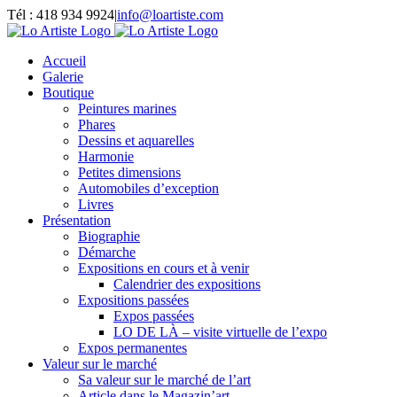
Passer
Tél : 418 934 9924
|
info@loartiste.com
au
Facebook
Instagram
Email
Pinterest
YouTube
contenu
Accueil
Galerie
Boutique
Peintures marines
Phares
Dessins et aquarelles
Harmonie
Petites dimensions
Automobiles d’exception
Livres
Présentation
Biographie
Démarche
Expositions en cours et à venir
Calendrier des expositions
Expositions passées
Expos passées
LO DE LÀ – visite virtuelle de l’expo
Expos permanentes
Valeur sur le marché
Sa valeur sur le marché de l’art
Article dans le Magazin’art