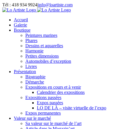
Passer
Tél : 418 934 9924
|
info@loartiste.com
au
Facebook
Instagram
Email
Pinterest
YouTube
contenu
Accueil
Galerie
Boutique
Peintures marines
Phares
Dessins et aquarelles
Harmonie
Petites dimensions
Automobiles d’exception
Livres
Présentation
Biographie
Démarche
Expositions en cours et à venir
Calendrier des expositions
Expositions passées
Expos passées
LO DE LÀ – visite virtuelle de l’expo
Expos permanentes
Valeur sur le marché
Sa valeur sur le marché de l’art
Article dans le Magazin’art