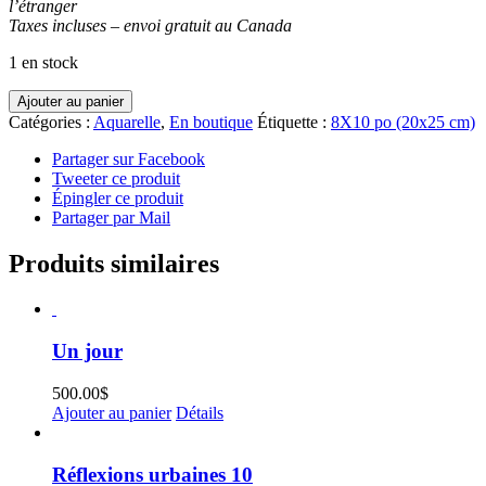
l’étranger
Taxes incluses – envoi gratuit au Canada
1 en stock
quantité
Ajouter au panier
de
Catégories :
Aquarelle
,
En boutique
Étiquette :
8X10 po (20x25 cm)
Debout
Partager sur Facebook
Tweeter ce produit
Épingler ce produit
Partager par Mail
Produits similaires
Un jour
500.00
$
Ajouter au panier
Détails
Réflexions urbaines 10