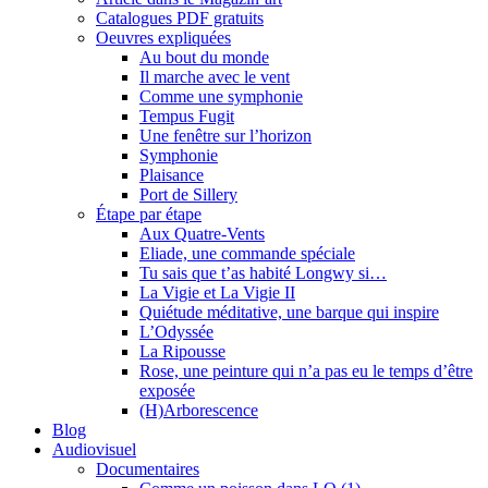
Catalogues PDF gratuits
Oeuvres expliquées
Au bout du monde
Il marche avec le vent
Comme une symphonie
Tempus Fugit
Une fenêtre sur l’horizon
Symphonie
Plaisance
Port de Sillery
Étape par étape
Aux Quatre-Vents
Eliade, une commande spéciale
Tu sais que t’as habité Longwy si…
La Vigie et La Vigie II
Quiétude méditative, une barque qui inspire
L’Odyssée
La Ripousse
Rose, une peinture qui n’a pas eu le temps d’être
exposée
(H)Arborescence
Blog
Audiovisuel
Documentaires