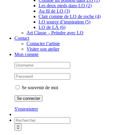
Comme un poisson dans LO (1)
Les deux pieds dans LO (2)
Au fil de LO (3)
Clair comme de LO de roche (4)
LO source d’inspiration (5)
LO de LÀ (6)
Art Classe – Peindre avec LO
Contact
Contacter l’artiste
Visiter son atelier
Mon compte
Se souvenir de moi
S'enregistrer
Rechercher: