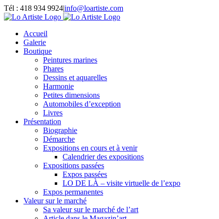
Passer
Tél : 418 934 9924
|
info@loartiste.com
au
Facebook
Instagram
Email
Pinterest
YouTube
contenu
Accueil
Galerie
Boutique
Peintures marines
Phares
Dessins et aquarelles
Harmonie
Petites dimensions
Automobiles d’exception
Livres
Présentation
Biographie
Démarche
Expositions en cours et à venir
Calendrier des expositions
Expositions passées
Expos passées
LO DE LÀ – visite virtuelle de l’expo
Expos permanentes
Valeur sur le marché
Sa valeur sur le marché de l’art
Article dans le Magazin’art