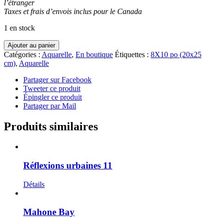
l’étranger
Taxes et frais d’envois inclus pour le Canada
1 en stock
quantité
Ajouter au panier
de
Catégories :
Aquarelle
,
En boutique
Étiquettes :
8X10 po (20x25
Réflexions
cm)
,
Aquarelle
urbaines
8
Partager sur Facebook
Tweeter ce produit
Épingler ce produit
Partager par Mail
Produits similaires
Réflexions urbaines 11
Détails
Mahone Bay