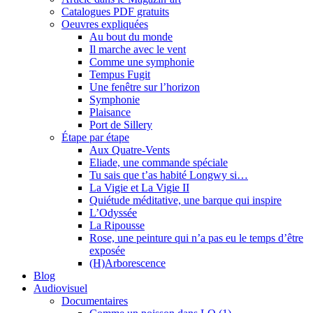
Catalogues PDF gratuits
Oeuvres expliquées
Au bout du monde
Il marche avec le vent
Comme une symphonie
Tempus Fugit
Une fenêtre sur l’horizon
Symphonie
Plaisance
Port de Sillery
Étape par étape
Aux Quatre-Vents
Eliade, une commande spéciale
Tu sais que t’as habité Longwy si…
La Vigie et La Vigie II
Quiétude méditative, une barque qui inspire
L’Odyssée
La Ripousse
Rose, une peinture qui n’a pas eu le temps d’être
exposée
(H)Arborescence
Blog
Audiovisuel
Documentaires