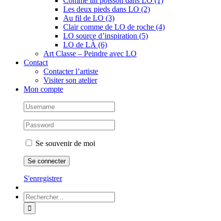
Comme un poisson dans LO (1)
Les deux pieds dans LO (2)
Au fil de LO (3)
Clair comme de LO de roche (4)
LO source d’inspiration (5)
LO de LÀ (6)
Art Classe – Peindre avec LO
Contact
Contacter l’artiste
Visiter son atelier
Mon compte
Se souvenir de moi
S'enregistrer
Rechercher: