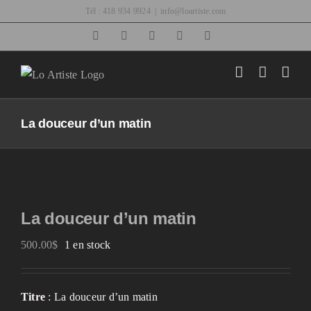
Passer
Tél : 418 934 9924
|
info@loartiste.com
au
Facebook
Instagram
Email
Pinterest
YouTube
contenu
La douceur d’un matin
La douceur d’un matin
500.00
$
1 en stock
Titre
: La douceur d’un matin