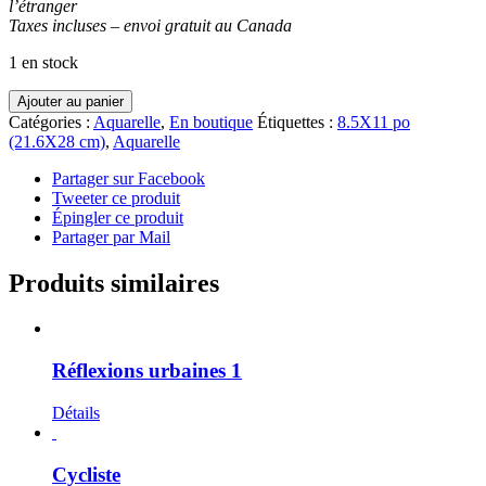
l’étranger
Taxes incluses – envoi gratuit au Canada
1 en stock
quantité
Ajouter au panier
de
Catégories :
Aquarelle
,
En boutique
Étiquettes :
8.5X11 po
Réflexions
(21.6X28 cm)
,
Aquarelle
urbaines
4
Partager sur Facebook
Tweeter ce produit
Épingler ce produit
Partager par Mail
Produits similaires
Réflexions urbaines 1
Détails
Cycliste