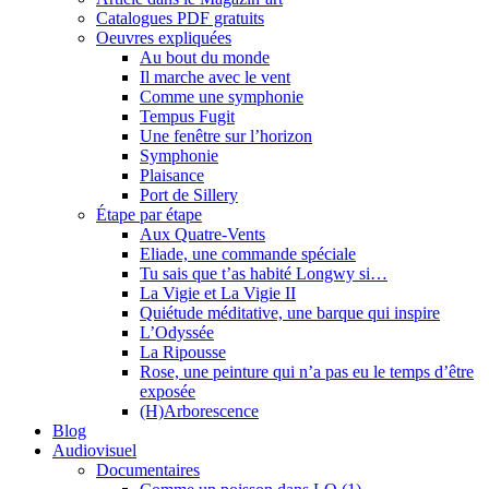
Catalogues PDF gratuits
Oeuvres expliquées
Au bout du monde
Il marche avec le vent
Comme une symphonie
Tempus Fugit
Une fenêtre sur l’horizon
Symphonie
Plaisance
Port de Sillery
Étape par étape
Aux Quatre-Vents
Eliade, une commande spéciale
Tu sais que t’as habité Longwy si…
La Vigie et La Vigie II
Quiétude méditative, une barque qui inspire
L’Odyssée
La Ripousse
Rose, une peinture qui n’a pas eu le temps d’être
exposée
(H)Arborescence
Blog
Audiovisuel
Documentaires