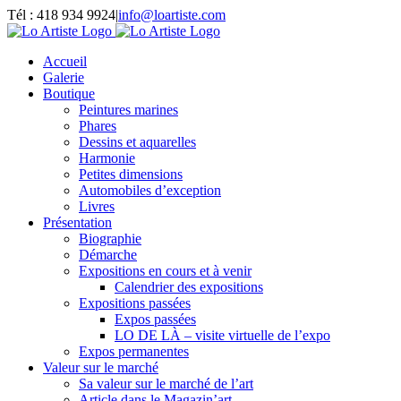
Passer
Tél : 418 934 9924
|
info@loartiste.com
au
Facebook
Instagram
Email
Pinterest
YouTube
contenu
Accueil
Galerie
Boutique
Peintures marines
Phares
Dessins et aquarelles
Harmonie
Petites dimensions
Automobiles d’exception
Livres
Présentation
Biographie
Démarche
Expositions en cours et à venir
Calendrier des expositions
Expositions passées
Expos passées
LO DE LÀ – visite virtuelle de l’expo
Expos permanentes
Valeur sur le marché
Sa valeur sur le marché de l’art
Article dans le Magazin’art