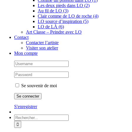
Comme un poisson dans LO (1)
Les deux pieds dans LO (2)
Au fil de LO (3)
Clair comme de LO de roche (4)
LO source d’inspiration (5)
LO de LÀ (6)
Art Classe – Peindre avec LO
Contact
Contacter l’artiste
Visiter son atelier
Mon compte
Se souvenir de moi
S'enregistrer
Rechercher: