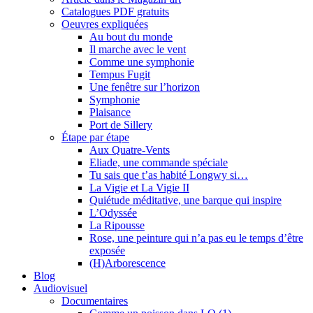
Catalogues PDF gratuits
Oeuvres expliquées
Au bout du monde
Il marche avec le vent
Comme une symphonie
Tempus Fugit
Une fenêtre sur l’horizon
Symphonie
Plaisance
Port de Sillery
Étape par étape
Aux Quatre-Vents
Eliade, une commande spéciale
Tu sais que t’as habité Longwy si…
La Vigie et La Vigie II
Quiétude méditative, une barque qui inspire
L’Odyssée
La Ripousse
Rose, une peinture qui n’a pas eu le temps d’être
exposée
(H)Arborescence
Blog
Audiovisuel
Documentaires