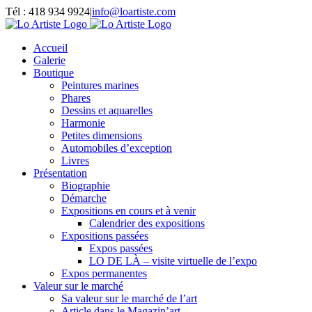
Passer
Tél : 418 934 9924
|
info@loartiste.com
au
Facebook
Instagram
Email
Pinterest
YouTube
contenu
Accueil
Galerie
Boutique
Peintures marines
Phares
Dessins et aquarelles
Harmonie
Petites dimensions
Automobiles d’exception
Livres
Présentation
Biographie
Démarche
Expositions en cours et à venir
Calendrier des expositions
Expositions passées
Expos passées
LO DE LÀ – visite virtuelle de l’expo
Expos permanentes
Valeur sur le marché
Sa valeur sur le marché de l’art
Article dans le Magazin’art