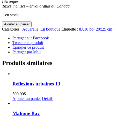
l’étranger
Taxes incluses – envoi gratuit au Canada
1 en stock
quantité
Ajouter au panier
de
Catégories :
Aquarelle
,
En boutique
Étiquette :
8X10 po (20x25 cm)
Saint-
Félix
Partager sur Facebook
de
Tweeter ce produit
Cap-
Épingler ce produit
Rouge
Partager par Mail
Produits similaires
Réflexions urbaines 13
500.00
$
Ajouter au panier
Détails
Mahone Bay