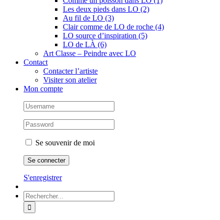
Comme un poisson dans LO (1)
Les deux pieds dans LO (2)
Au fil de LO (3)
Clair comme de LO de roche (4)
LO source d’inspiration (5)
LO de LÀ (6)
Art Classe – Peindre avec LO
Contact
Contacter l’artiste
Visiter son atelier
Mon compte
Se souvenir de moi
S'enregistrer
Rechercher: