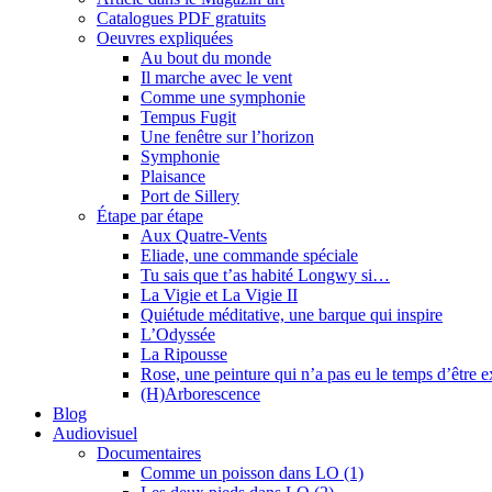
Catalogues PDF gratuits
Oeuvres expliquées
Au bout du monde
Il marche avec le vent
Comme une symphonie
Tempus Fugit
Une fenêtre sur l’horizon
Symphonie
Plaisance
Port de Sillery
Étape par étape
Aux Quatre-Vents
Eliade, une commande spéciale
Tu sais que t’as habité Longwy si…
La Vigie et La Vigie II
Quiétude méditative, une barque qui inspire
L’Odyssée
La Ripousse
Rose, une peinture qui n’a pas eu le temps d’être 
(H)Arborescence
Blog
Audiovisuel
Documentaires
Comme un poisson dans LO (1)