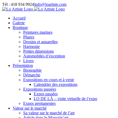
Passer
Tél : 418 934 9924
|
info@loartiste.com
au
Facebook
Instagram
Email
Pinterest
YouTube
contenu
Accueil
Galerie
Boutique
Peintures marines
Phares
Dessins et aquarelles
Harmonie
Petites dimensions
Automobiles d’exception
Livres
Présentation
Biographie
Démarche
Expositions en cours et à venir
Calendrier des expositions
Expositions passées
Expos passées
LO DE LÀ – visite virtuelle de l’expo
Expos permanentes
Valeur sur le marché
Sa valeur sur le marché de l’art
Article dans le Magazin’art