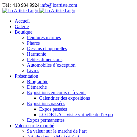
Passer
Tél : 418 934 9924
|
info@loartiste.com
au
Facebook
Instagram
Email
Pinterest
YouTube
contenu
Accueil
Galerie
Boutique
Peintures marines
Phares
Dessins et aquarelles
Harmonie
Petites dimensions
Automobiles d’exception
Livres
Présentation
Biographie
Démarche
Expositions en cours et à venir
Calendrier des expositions
Expositions passées
Expos passées
LO DE LÀ – visite virtuelle de l’expo
Expos permanentes
Valeur sur le marché
Sa valeur sur le marché de l’art
Article dans le Magazin’art