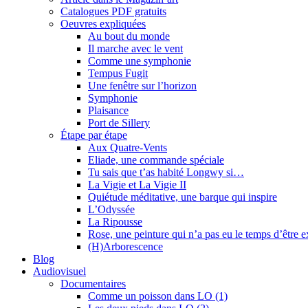
Catalogues PDF gratuits
Oeuvres expliquées
Au bout du monde
Il marche avec le vent
Comme une symphonie
Tempus Fugit
Une fenêtre sur l’horizon
Symphonie
Plaisance
Port de Sillery
Étape par étape
Aux Quatre-Vents
Eliade, une commande spéciale
Tu sais que t’as habité Longwy si…
La Vigie et La Vigie II
Quiétude méditative, une barque qui inspire
L’Odyssée
La Ripousse
Rose, une peinture qui n’a pas eu le temps d’être 
(H)Arborescence
Blog
Audiovisuel
Documentaires
Comme un poisson dans LO (1)