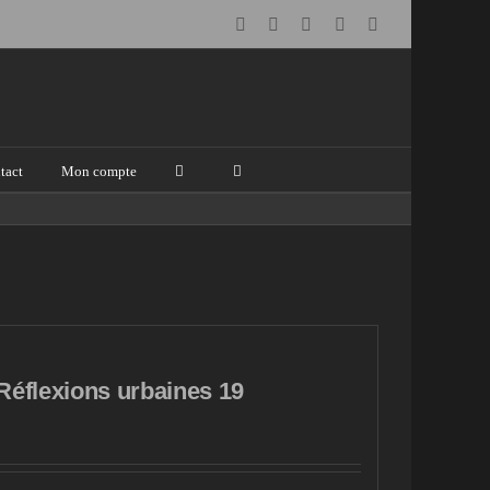
Facebook
Instagram
Email
Pinterest
YouTube
tact
Mon compte
Réflexions urbaines 19