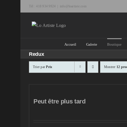
Passer
Tél : 418 934 9924
|
info@loartiste.com
au
contenu
Accueil
Galerie
Boutique
Redux
Trier par
Prix
Montrer
12 pro
Peut être plus tard