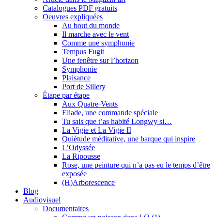
Catalogues PDF gratuits
Oeuvres expliquées
Au bout du monde
Il marche avec le vent
Comme une symphonie
Tempus Fugit
Une fenêtre sur l’horizon
Symphonie
Plaisance
Port de Sillery
Étape par étape
Aux Quatre-Vents
Eliade, une commande spéciale
Tu sais que t’as habité Longwy si…
La Vigie et La Vigie II
Quiétude méditative, une barque qui inspire
L’Odyssée
La Ripousse
Rose, une peinture qui n’a pas eu le temps d’être
exposée
(H)Arborescence
Blog
Audiovisuel
Documentaires