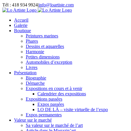
Passer
Tél : 418 934 9924
|
info@loartiste.com
au
Facebook
Instagram
Email
Pinterest
YouTube
contenu
Accueil
Galerie
Boutique
Peintures marines
Phares
Dessins et aquarelles
Harmonie
Petites dimensions
Automobiles d’exception
Livres
Présentation
Biographie
Démarche
Expositions en cours et à venir
Calendrier des expositions
Expositions passées
Expos passées
LO DE LÀ – visite virtuelle de l’expo
Expos permanentes
Valeur sur le marché
Sa valeur sur le marché de l’art
Article dans le Magazin’art