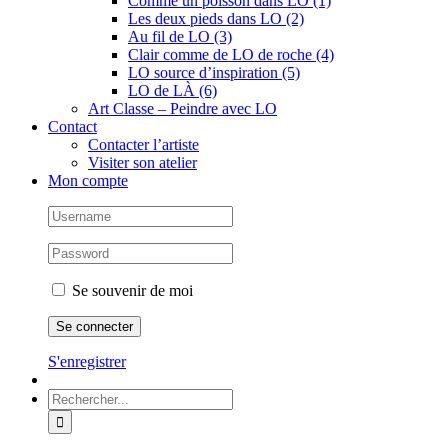
Comme un poisson dans LO (1)
Les deux pieds dans LO (2)
Au fil de LO (3)
Clair comme de LO de roche (4)
LO source d’inspiration (5)
LO de LÀ (6)
Art Classe – Peindre avec LO
Contact
Contacter l’artiste
Visiter son atelier
Mon compte
Se souvenir de moi
S'enregistrer
Rechercher: